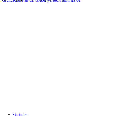
Grundschule-an-der-Sieber@hattorf-am-harz.de
Startseite