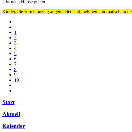
Uhr nach Hause gehen.
Kinder, die zum Ganztag angemeldet sind, nehmen automatisch an den
1
2
3
4
5
6
7
8
9
10
Start
Aktuell
Kalender