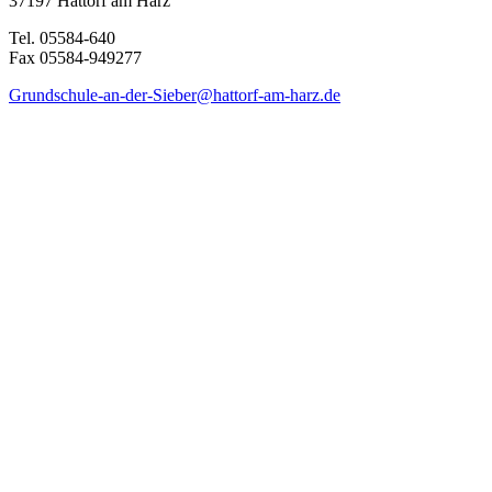
37197 Hattorf am Harz
Tel. 05584-640
Fax 05584-949277
Grundschule-an-der-Sieber@hattorf-am-harz.de